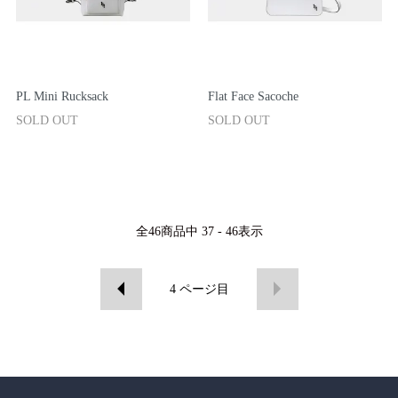
PL Mini Rucksack
Flat Face Sacoche
SOLD OUT
SOLD OUT
全
46
商品中
37 - 46
表示
4
ページ目