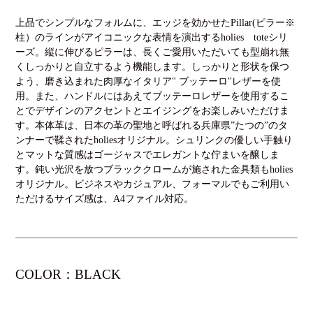
上品でシンプルなフォルムに、エッジを効かせたPillar(ピラー※
柱）のラインがアイコニックな表情を演出するholies toteシリ
ーズ。縦に伸びるピラーは、長くご愛用いただいても型崩れ無
くしっかりと自立するよう機能します。しっかりと形状を保つ
よう、磨き込まれた肉厚なイタリア" ブッテーロ"レザーを使
用。また、ハンドルにはあえてブッテーロレザーを使用するこ
とでデザインのアクセントとエイジングをお楽しみいただけま
す。本体革は、日本の革の聖地と呼ばれる兵庫県”たつの”のタ
ンナーで鞣されたholiesオリジナル。シュリンクの優しい手触り
とマットな質感はゴージャスでエレガントな佇まいを醸しま
す。鈍い光沢を放つブラッククロームが施された金具類もholies
オリジナル。ビジネスやカジュアル、フォーマルでもご利用い
ただけるサイズ感は、A4ファイル対応。
COLOR：BLACK