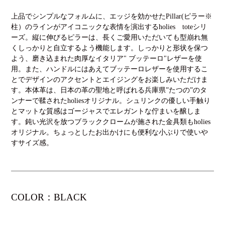
上品でシンプルなフォルムに、エッジを効かせたPillar(ピラー※
柱）のラインがアイコニックな表情を演出するholies toteシリ
ーズ。縦に伸びるピラーは、長くご愛用いただいても型崩れ無
くしっかりと自立するよう機能します。しっかりと形状を保つ
よう、磨き込まれた肉厚なイタリア" ブッテーロ"レザーを使
用。また、ハンドルにはあえてブッテーロレザーを使用するこ
とでデザインのアクセントとエイジングをお楽しみいただけま
す。本体革は、日本の革の聖地と呼ばれる兵庫県”たつの”のタ
ンナーで鞣されたholiesオリジナル。シュリンクの優しい手触り
とマットな質感はゴージャスでエレガントな佇まいを醸しま
す。鈍い光沢を放つブラッククロームが施された金具類もholies
オリジナル。ちょっとしたお出かけにも便利な小ぶりで使いや
すサイズ感。
COLOR：BLACK