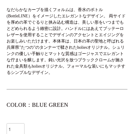
なだらかなカーブを描くフォルムは、香水のボトル
(BottleLINE）をイメージしたエレガントなデザイン。 両サイド
を厚めの革でぐるりと挟み込む構造は、美しい形をいつまでも
とどめられるよう緻密に設計。ハンドルにはあえてブッテーロ
レザーを使用することでデザインのアクセントとエイジングを
お楽しみいただけます。本体革は、日本の革の聖地と呼ばれる
兵庫県”たつの”のタンナーで鞣されたholiesオリジナル。シュリ
ンクの優しい手触りとマットな質感はゴージャスでエレガント
な佇まいを醸します。鈍い光沢を放つブラッククロームが施さ
れた金具類もholiesオリジナル。フォーマルな装いにもマッチす
るシンプルなデザイン。
COLOR：BLUE GREEN