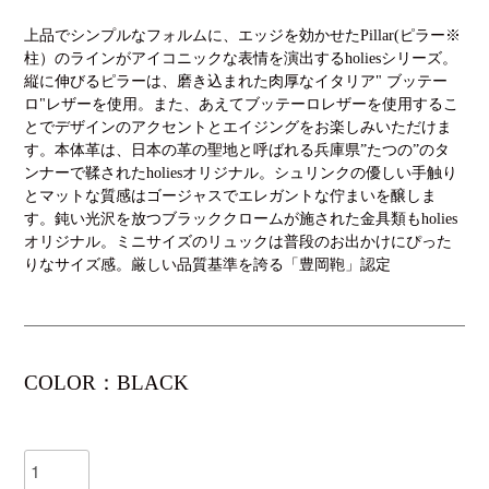
上品でシンプルなフォルムに、エッジを効かせたPillar(ピラー※
柱）のラインがアイコニックな表情を演出するholiesシリーズ。
縦に伸びるピラーは、磨き込まれた肉厚なイタリア" ブッテー
ロ"レザーを使用。また、あえてブッテーロレザーを使用するこ
とでデザインのアクセントとエイジングをお楽しみいただけま
す。本体革は、日本の革の聖地と呼ばれる兵庫県”たつの”のタ
ンナーで鞣されたholiesオリジナル。シュリンクの優しい手触り
とマットな質感はゴージャスでエレガントな佇まいを醸しま
す。鈍い光沢を放つブラッククロームが施された金具類もholies
オリジナル。ミニサイズのリュックは普段のお出かけにぴった
りなサイズ感。厳しい品質基準を誇る「豊岡鞄」認定
COLOR：BLACK