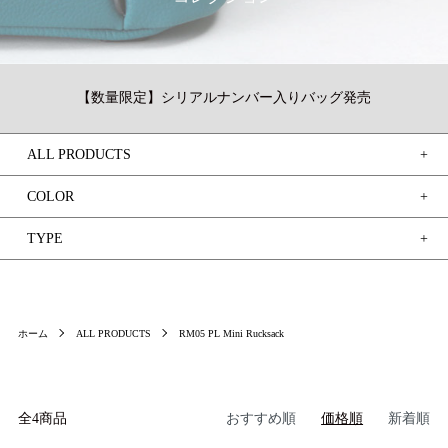
【数量限定】シリアルナンバー入りバッグ発売
ALL PRODUCTS
ログイン / 新規登録
COLOR
買い物かご
TYPE
検索
ホーム
ALL PRODUCTS
RM05 PL Mini Rucksack
お問い合わせ
全4商品
おすすめ順
価格順
新着順
ご利用ガイド